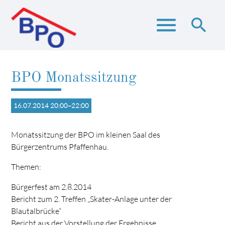
menu
search
BPO Monatssitzung
Suchbegriffe
SUCHEN
16.07.2014 20:00–22:00
Monatssitzung der BPO im kleinen Saal des
Bürgerzentrums Pfaffenhau.
Themen:
Bürgerfest am 2.8.2014
Bericht zum 2. Treffen „Skater-Anlage unter der
Blautalbrücke“
Bericht aus der Vorstellung der Ergebnisse