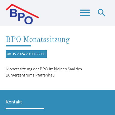
menu
search
BPO Monatssitzung
Suchbegriffe
SUCHEN
08.05.2024 20:00–22:00
Monatssitzung der BPO im kleinen Saal des
Bürgerzentrums Pfaffenhau.
Kontakt